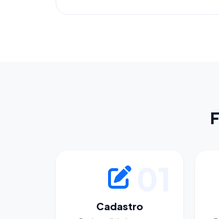
F
01
Cadastro