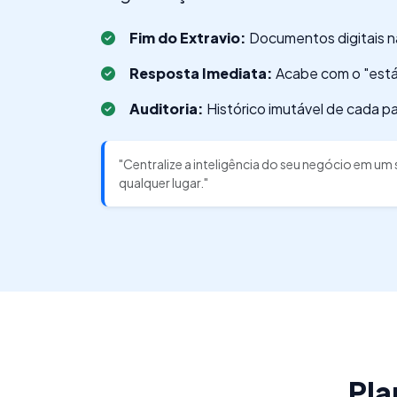
Fim do Extravio:
Documentos digitais 
Resposta Imediata:
Acabe com o "está
Auditoria:
Histórico imutável de cada p
"Centralize a inteligência do seu negócio em um
qualquer lugar."
Pla