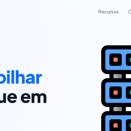
Recursos
C
ilhar
ue em