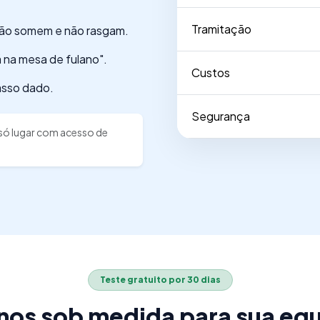
Tramitação
não somem e não rasgam.
 na mesa de fulano".
Custos
asso dado.
Segurança
 só lugar com acesso de
Teste gratuito por 30 dias
nos sob medida para sua eq