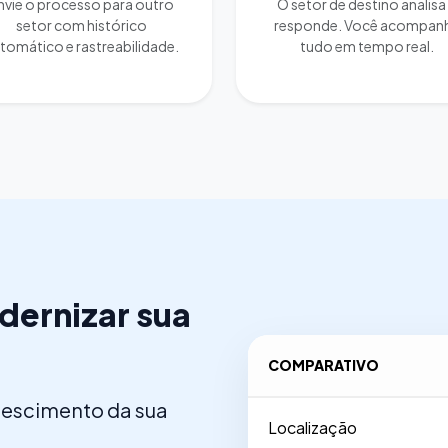
nvie o processo para outro
O setor de destino analisa
setor com histórico
responde. Você acompan
tomático e rastreabilidade.
tudo em tempo real.
dernizar sua
COMPARATIVO
crescimento da sua
Localização