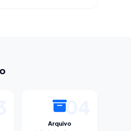
do
3
04
Arquivo